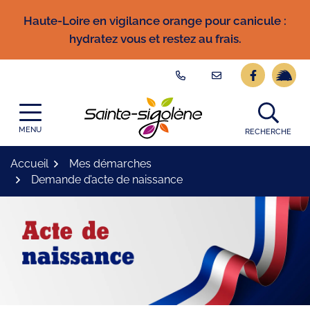
Gestion des traceurs
Aller
Haute-Loire en vigilance orange pour canicule :
au
hydratez vous et restez au frais.
contenu
Lien vers l
Lien ve
Logo Site officiel
MENU
RECHERCHE
Accueil
Mes démarches
Demande d’acte de naissance