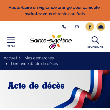
Gestion des traceurs
Aller
Haute-Loire en vigilance orange pour canicule :
au
hydratez vous et restez au frais.
contenu
Lien vers l
Lien ve
Logo Site officiel
MENU
RECHERCHE
Accueil
Mes démarches
Demande d’acte de décès