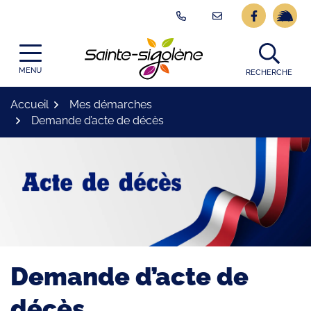
Gestion des traceurs
Aller
Lien vers l
Lien ve
au
contenu
Logo Site officiel
MENU
RECHERCHE
Accueil
Mes démarches
Demande d’acte de décès
Demande d’acte de
décès