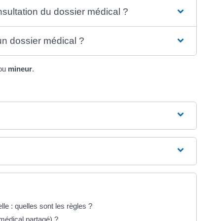
sultation du dossier médical ?
'un dossier médical ?
ou
mineur
.
le : quelles sont les règles ?
médical partagé) ?