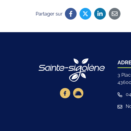
Partager sur
Logo Site off
ADR
3 Pla
43600
Lien vers le compte Facebook
Lien vers la page illiwa
04
No