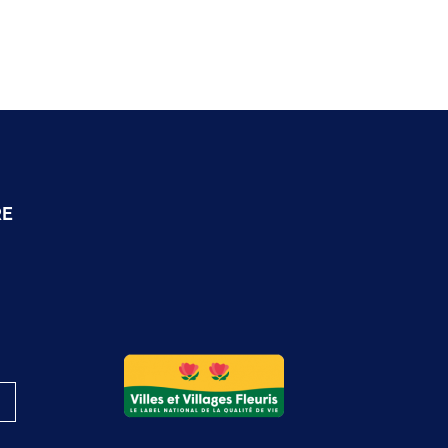
RE
Logo du label