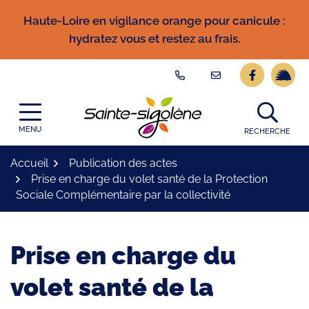
Gestion des traceurs
Aller
Haute-Loire en vigilance orange pour canicule :
au
hydratez vous et restez au frais.
contenu
Lien vers l
Lien ve
Logo Site officiel
MENU
RECHERCHE
Accueil
Publication des actes
Prise en charge du volet santé de la Protection
Sociale Complémentaire par la collectivité
Prise en charge du
volet santé de la