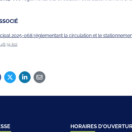
SSOCIÉ
cipal 2025-068 réglementant la circulation et le stationneme
 48,34 ko)
iciel de la ville de Sainte-Sigolène
ESSE
HORAIRES D'OUVERTU