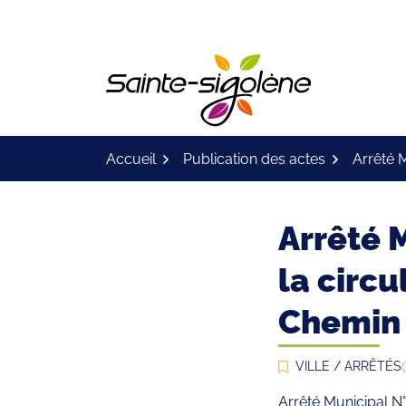
Gestion des traceurs
Aller
au
contenu
Logo Site of
Accueil
Publication des actes
Arrêté 
Arrêté 
la circu
Chemin 
VILLE
/
ARRÊTÉS
Arrêté Municipal N