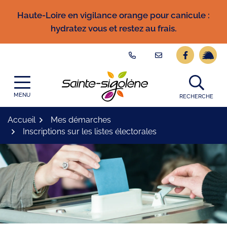
Gestion des traceurs
Aller
Haute-Loire en vigilance orange pour canicule :
au
hydratez vous et restez au frais.
contenu
Lien vers l
Lien ve
Logo Site officiel
MENU
RECHERCHE
Accueil
Mes démarches
Inscriptions sur les listes électorales