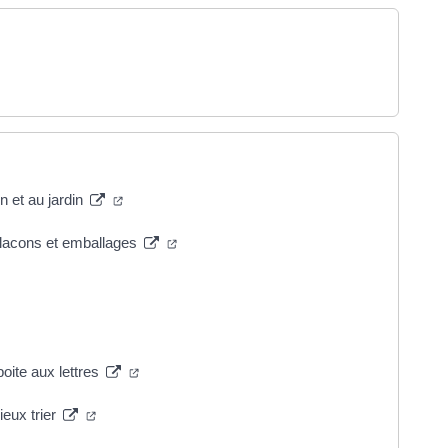
n et au jardin
flacons et emballages
oite aux lettres
ieux trier