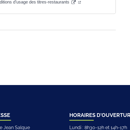
itions d’usage des titres-restaurants
iciel de la ville de Sainte-Sigolène
ESSE
HORAIRES D'OUVERTU
ce Jean Salque
Lundi : 8h30-12h et 14h-17h