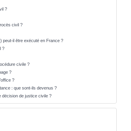
il ?
ocès civil ?
) peut-il être exécuté en France ?
l ?
océdure civile ?
nage ?
office ?
stance : que sont-ils devenus ?
décision de justice civile ?