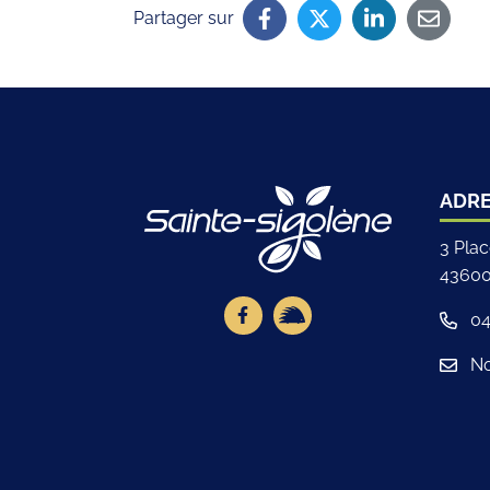
Partager sur
Logo Site off
ADR
3 Pla
43600
Lien vers le compte Facebook
Lien vers la page illiwa
04
No