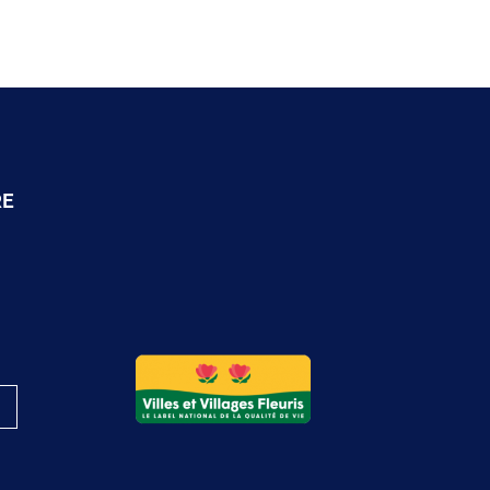
RE
Logo du label