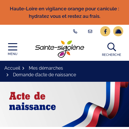
Gestion des traceurs
Aller
Haute-Loire en vigilance orange pour canicule :
au
hydratez vous et restez au frais.
contenu
Lien vers l
Lien ve
Logo Site officiel
MENU
RECHERCHE
Accueil
Mes démarches
Demande d’acte de naissance