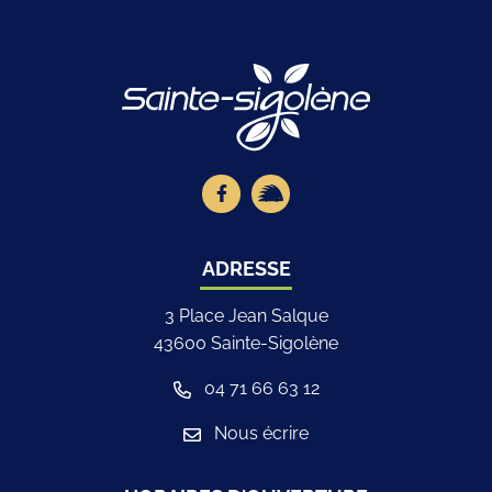
Logo Site offici
Lien vers le compte Facebook
Lien vers la page illiwap
ADRESSE
3 Place Jean Salque
43600 Sainte-Sigolène
04 71 66 63 12
Nous écrire