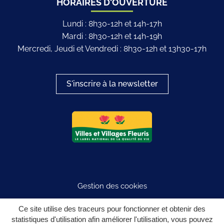
HORAIRES D'OUVERTURE
Lundi : 8h30-12h et 14h-17h
Mardi : 8h30-12h et 14h-19h
Mercredi, Jeudi et Vendredi : 8h30-12h et 13h30-17h
S'inscrire à la newsletter
Logo du label
Gestion des cookies
Plan du site
Ce site utilise des traceurs pour fonctionner et obtenir des
statistiques d'utilisation afin améliorer l'utilisation, vous pouvez
Mentions légales