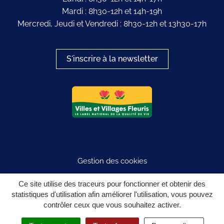
Mardi : 8h30-12h et 14h-19h
Mercredi, Jeudi et Vendredi : 8h30-12h et 13h30-17h
S'inscrire à la newsletter
Logo du label
Gestion des cookies
Plan du site
Ce site utilise des traceurs pour fonctionner et obtenir des
statistiques d'utilisation afin améliorer l'utilisation, vous pouvez
Mentions légales
contrôler ceux que vous souhaitez activer.
Politique de confidentialité