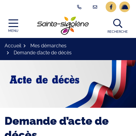
Gestion des traceurs
Aller
Lien vers l
Lien ve
au
contenu
Logo Site officiel
MENU
RECHERCHE
Accueil
Mes démarches
Demande d’acte de décès
Demande d’acte de
décès