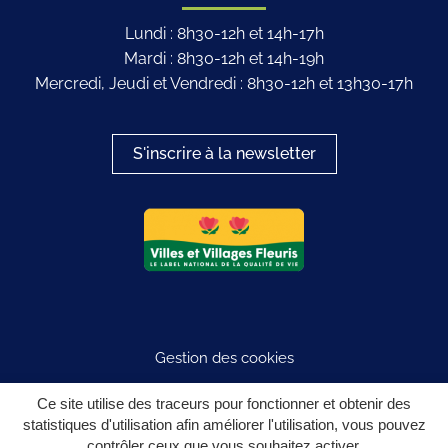
Lundi : 8h30-12h et 14h-17h
Mardi : 8h30-12h et 14h-19h
Mercredi, Jeudi et Vendredi : 8h30-12h et 13h30-17h
S'inscrire à la newsletter
Logo du label
Gestion des cookies
Plan du site
Ce site utilise des traceurs pour fonctionner et obtenir des
statistiques d'utilisation afin améliorer l'utilisation, vous pouvez
Mentions légales
contrôler ceux que vous souhaitez activer.