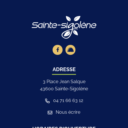
Logo Site offici
Lien vers le compte Facebook
Lien vers la page illiwap
ADRESSE
3 Place Jean Salque
43600 Sainte-Sigolène
04 71 66 63 12
Nous écrire