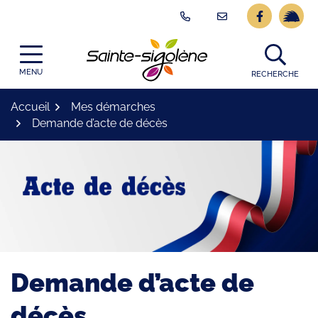
Gestion des traceurs
Aller
Lien vers l
Lien ve
au
contenu
Logo Site officiel
MENU
RECHERCHE
Accueil
Mes démarches
Demande d’acte de décès
Demande d’acte de
décès