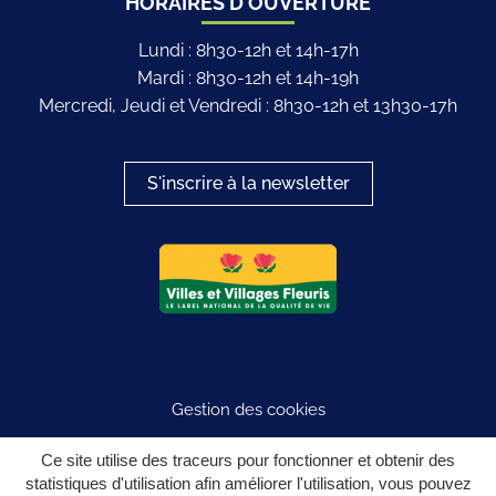
HORAIRES D'OUVERTURE
Lundi : 8h30-12h et 14h-17h
Mardi : 8h30-12h et 14h-19h
Mercredi, Jeudi et Vendredi : 8h30-12h et 13h30-17h
S'inscrire à la newsletter
Logo du label
Gestion des cookies
Plan du site
Ce site utilise des traceurs pour fonctionner et obtenir des
statistiques d'utilisation afin améliorer l'utilisation, vous pouvez
Mentions légales