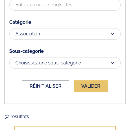
Catégorie
Sous-catégorie
RÉINITIALISER
VALIDER
Liste des fiches annuaire
52 résultats