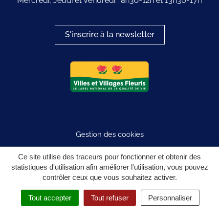
Mercredi, Jeudi et Vendredi : 8h30-12h et 13h30-17h
S'inscrire à la newsletter
Logo du label
Gestion des cookies
Plan du site
Ce site utilise des traceurs pour fonctionner et obtenir des
statistiques d'utilisation afin améliorer l'utilisation, vous pouvez
Mentions légales
contrôler ceux que vous souhaitez activer.
Politique de confidentialité
Tout accepter
Tout refuser
Personnaliser
Accessibilité : partiellement conforme