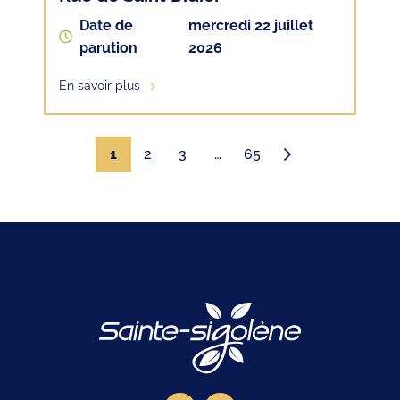
Date de
mercredi 22 juillet
parution
2026
En savoir plus
1
2
3
…
65
Page suivante
Logo Site offici
Lien vers le compte Facebook
Lien vers la page illiwap